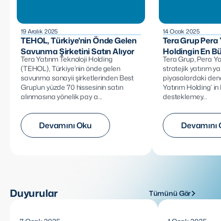
19 Aralık 2025
14 Ocak 2025
TEHOL, Türkiye'nin Önde Gelen
Tera Grup Pera 
Savunma Şirketini Satın Alıyor
Holdingin En B
Tera Yatırım Teknoloji Holding
Tera Grup, Pera Ya
(TEHOL), Türkiye’nin önde gelen
stratejik yatırım y
savunma sanayii şirketlerinden Best
piyasalardaki den
Grup’un yüzde 70 hissesinin satın
Yatırım Holding’ i
alınmasına yönelik pay a...
desteklemey...
Devamını Oku
Devamını 
Duyurular
Tümünü Gör