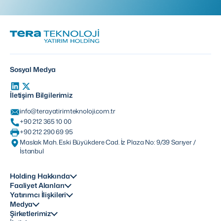
Sosyal Medya
İletişim Bilgilerimiz
info@terayatirimteknoloji.com.tr
+90 212 365 10 00
+90 212 290 69 95
Maslak Mah. Eski Büyükdere Cad. İz Plaza No: 9/39 Sarıyer /
İstanbul
Holding Hakkında
Faaliyet Alanları
Yatırımcı İlişkileri
Medya
Şirketlerimiz