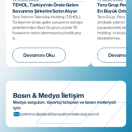
TEHOL, Türkiye'nin Önde Gelen
Tera Grup Pera 
Savunma Şirketini Satın Alıyor
En Büyük Ortağı
Tera Yatırım Teknoloji Holding (TEHOL),
Tera Grup, Pera Yatı
Türkiye’nin önde gelen savunma sanayii
stratejik yatırım ya
şirketlerinden Best Grup’un yüzde 70
piyasalardaki deney
hissesinin satın alınmasına yönelik pay
Holding’ in büyüme 
a...
desteklemey...
Devamını Oku
Devamını 
Basın & Medya İletişim
Medya sorguları, röportaj talepleri ve basın materyali
için:
yatirimci.iliskileri@terayatirimteknoloji.com.tr