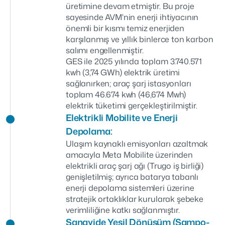
üretimine devam etmiştir. Bu proje
sayesinde AVM'nin enerji ihtiyacının
önemli bir kısmı temiz enerjiden
karşılanmış ve yıllık binlerce ton karbon
salımı engellenmiştir.
GES ile 2025 yılında toplam 3.740.571
kwh (3,74 GWh) elektrik üretimi
sağlanırken; araç şarj istasyonları
toplam 46.674 kwh (46,674 Mwh)
elektrik tüketimi gerçekleştirilmiştir.
Elektrikli Mobilite ve Enerji
Depolama:
Ulaşım kaynaklı emisyonları azaltmak
amacıyla Meta Mobilite üzerinden
elektrikli araç şarj ağı (Trugo iş birliği)
genişletilmiş; ayrıca batarya tabanlı
enerji depolama sistemleri üzerine
stratejik ortaklıklar kurularak şebeke
verimliliğine katkı sağlanmıştır.
Sanayide Yeşil Dönüşüm (Sampo-