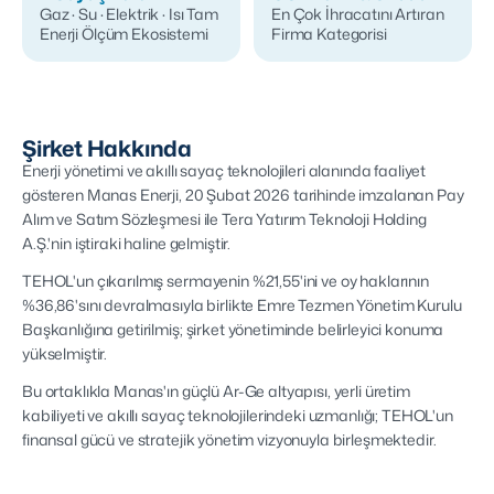
Gaz · Su · Elektrik · Isı Tam
En Çok İhracatını Artıran
Enerji Ölçüm Ekosistemi
Firma Kategorisi
Şirket Hakkında
Enerji yönetimi ve akıllı sayaç teknolojileri alanında faaliyet
gösteren Manas Enerji, 20 Şubat 2026 tarihinde imzalanan Pay
Alım ve Satım Sözleşmesi ile Tera Yatırım Teknoloji Holding
A.Ş.'nin iştiraki haline gelmiştir.
TEHOL'un çıkarılmış sermayenin %21,55'ini ve oy haklarının
%36,86'sını devralmasıyla birlikte Emre Tezmen Yönetim Kurulu
Başkanlığına getirilmiş; şirket yönetiminde belirleyici konuma
yükselmiştir.
Bu ortaklıkla Manas'ın güçlü Ar-Ge altyapısı, yerli üretim
kabiliyeti ve akıllı sayaç teknolojilerindeki uzmanlığı; TEHOL'un
finansal gücü ve stratejik yönetim vizyonuyla birleşmektedir.