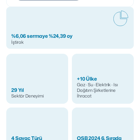
%6,06 sermaye %24,39 oy
İştirak
+10 Ülke
Gaz · Su · Elektrik · Isı
29 Yıl
Dağıtım Şirketlerine
Sektör Deneyimi
İhracat
4 Sayaç Türü
OSB 2024 6. Sırada