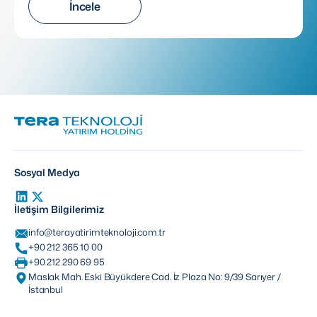
İncele
Sosyal Medya
İletişim Bilgilerimiz
info@terayatirimteknoloji.com.tr
+90 212 365 10 00
+90 212 290 69 95
Maslak Mah. Eski Büyükdere Cad. İz Plaza No: 9/39 Sarıyer /
İstanbul