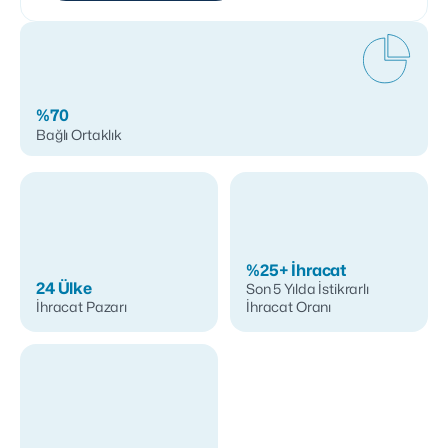
%70
Bağlı Ortaklık
%25+ İhracat
24 Ülke
Son 5 Yılda İstikrarlı
İhracat Pazarı
İhracat Oranı