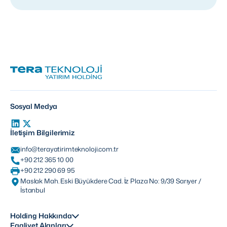
Sosyal Medya
İletişim Bilgilerimiz
info@terayatirimteknoloji.com.tr
+90 212 365 10 00
+90 212 290 69 95
Maslak Mah. Eski Büyükdere Cad. İz Plaza No: 9/39 Sarıyer /
İstanbul
Holding Hakkında
Faaliyet Alanları