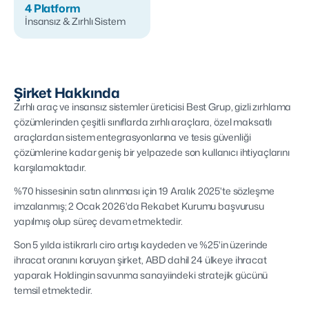
4 Platform
İnsansız & Zırhlı Sistem
Şirket Hakkında
Zırhlı araç ve insansız sistemler üreticisi Best Grup, gizli zırhlama
çözümlerinden çeşitli sınıflarda zırhlı araçlara, özel maksatlı
araçlardan sistem entegrasyonlarına ve tesis güvenliği
çözümlerine kadar geniş bir yelpazede son kullanıcı ihtiyaçlarını
karşılamaktadır.
%70 hissesinin satın alınması için 19 Aralık 2025'te sözleşme
imzalanmış; 2 Ocak 2026'da Rekabet Kurumu başvurusu
yapılmış olup süreç devam etmektedir.
Son 5 yılda istikrarlı ciro artışı kaydeden ve %25'in üzerinde
ihracat oranını koruyan şirket, ABD dahil 24 ülkeye ihracat
yaparak Holdingin savunma sanayiindeki stratejik gücünü
temsil etmektedir.