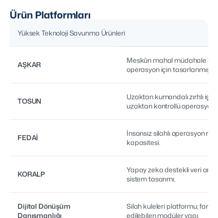
Ürün Platformları
Yüksek Teknoloji Savunma Ürünleri
Meskûn mahal müdahale aracı
AŞKAR
operasyon için tasarlanmıştır.
Uzaktan kumandalı zırhlı iş ma
TOSUN
uzaktan kontrollü operasyon.
İnsansız silahlı operasyon r
FEDAİ
kapasitesi.
Yapay zeka destekli veri anali
KORALP
sistem tasarımı.
Dijital Dönüşüm
Silah kuleleri platformu; farkl
Danışmanlığı
edilebilen modüler yapı.